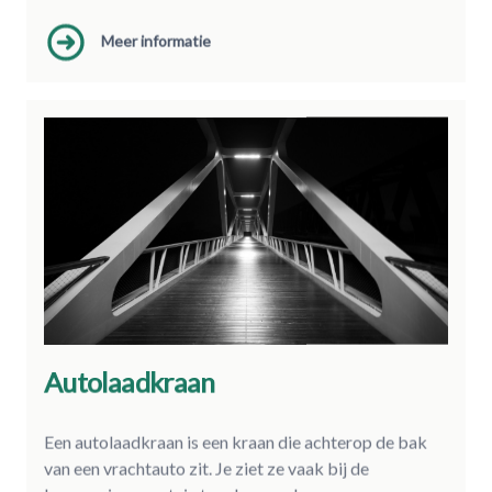
Meer informatie
Autolaadkraan
Een autolaadkraan is een kraan die achterop de bak
van een vrachtauto zit. Je ziet ze vaak bij de