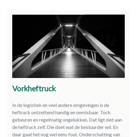
Vorkheftruck
In de logistiek en veel andere omgevingen is de
heftruck ontzettend handig en onmisbaar. Toch
gebeuren en regelmatig ongelukken. Dat ligt niet aan
de heftruck zelf. Die doet wat de bestuurder wil. En
daar gaat het nog wel eens fout. Onderschatting van