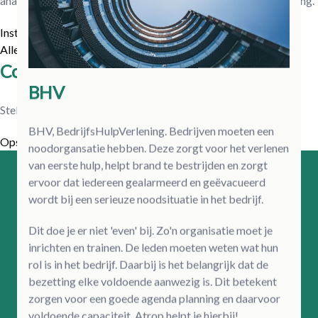
analyseren over je gebruik. Hiermee optimaliseren we je ervaring.
Instellingen
Alles accepteren
Cookies
BHV
Stel hier je voorkeur in.
BHV, BedrijfsHulpVerlening. Bedrijven moeten een
Opslaan
noodorgansatie hebben. Deze zorgt voor het verlenen
van eerste hulp, helpt brand te bestrijden en zorgt
ATROP
ervoor dat iedereen gealarmeerd en geëvacueerd
wordt bij een serieuze noodsituatie in het bedrijf.
Pieter Johan Tijkenstraat 28
Dit doe je er niet 'even' bij. Zo'n organisatie moet je
3176VG Poortugaal
inrichten en trainen. De leden moeten weten wat hun
rol is in het bedrijf. Daarbij is het belangrijk dat de
Nederland
bezetting elke voldoende aanwezig is. Dit betekent
zorgen voor een goede agenda planning en daarvoor
CONTACT
voldoende capaciteit. Atrop helpt je hierbij!