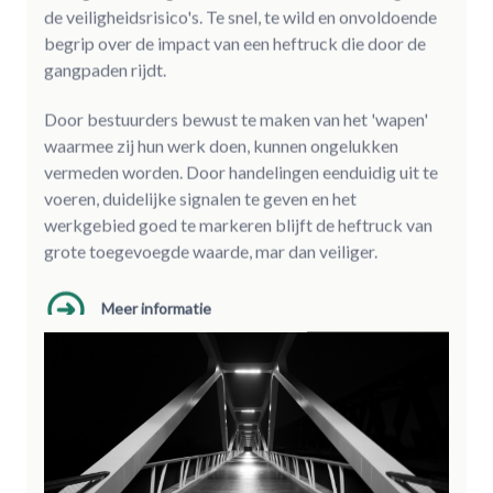
de veiligheidsrisico's. Te snel, te wild en onvoldoende
begrip over de impact van een heftruck die door de
gangpaden rijdt.
Door bestuurders bewust te maken van het 'wapen'
waarmee zij hun werk doen, kunnen ongelukken
vermeden worden. Door handelingen eenduidig uit te
voeren, duidelijke signalen te geven en het
werkgebied goed te markeren blijft de heftruck van
grote toegevoegde waarde, mar dan veiliger.
Meer informatie