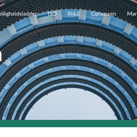
eiligheidsladder
ISO
RI&E
Cursussen
Man
n