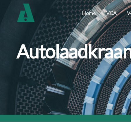
Home
VCA
V
Autolaadkraa